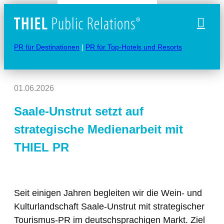
Naviga
PR für Destinationen
|
PR für Top-Hotels und Resorts
01.06.2026
Saale-Unstrut setzt auf
strategische Medienarbeit mit
THIEL PR
Seit einigen Jahren begleiten wir die Wein- und
Kulturlandschaft Saale-Unstrut mit strategischer
Tourismus-PR im deutschsprachigen Markt. Ziel