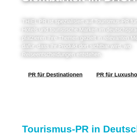
THIEL PR ist spezialisiert auf Tourismus-PR für
Hotels und touristische Marken im deutschspr
platzieren Ihre Themen gezielt in relevanten 
dafür, dass Ihr Produkt dort sichtbar wird, wo
Reiseentscheidungen entstehen.
PR für Destinationen
PR für Luxusho
Tourismus-PR in Deutsch