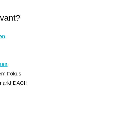
evant?
en
nen
chem Fokus
lmarkt DACH