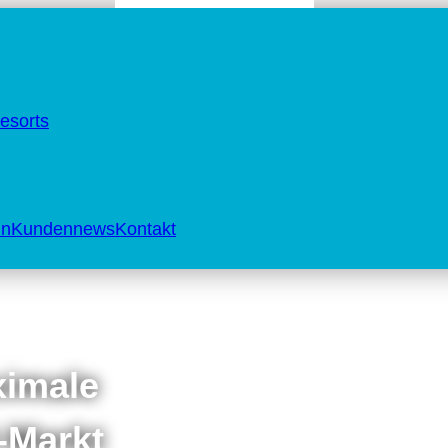
esorts
in
Kundennews
Kontakt
ximale
-Markt