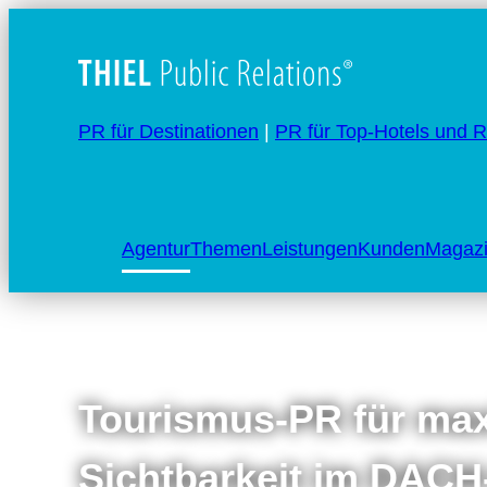
PR für Destinationen
|
PR für Top-Hotels und R
Agentur
Themen
Leistungen
Kunden
Magaz
Tourismus-PR für ma
Sichtbarkeit im DACH