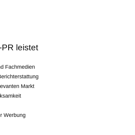
PR leistet
 und Fachmedien
Berichterstattung
elevanten Markt
rksamkeit
er Werbung