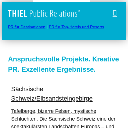
Naviga
PR für Destinationen
|
PR für Top-Hotels und Resorts
Anspruchsvolle Projekte. Kreative
PR. Exzellente Ergebnisse.
Sächsische
Schweiz/Elbsandsteingebirge
Tafelberge, bizarre Felsen, mystische
Schluchten: Die Sächsische Schweiz eine der
spektakulärsten Landschaften Europas – und