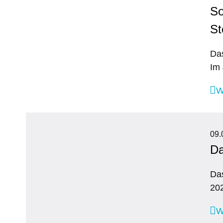
So
St
Das
Im 
W
09.
Da
Das
202
W