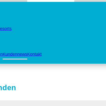
esorts
in
Kundennews
Kontakt
nden