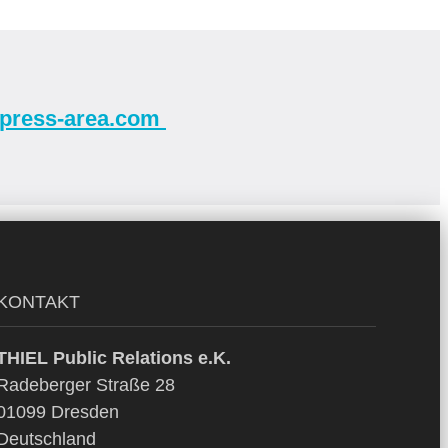
.press-area.com
KONTAKT
THIEL Public Relations e.K.
Radeberger Straße 28
01099 Dresden
Deutschland