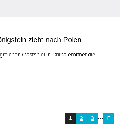
nigstein zieht nach Polen
reichen Gastspiel in China eröffnet die
…
1
2
3
nächste