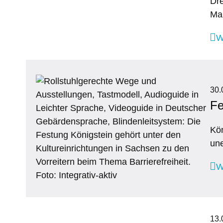
Dre
Ma
W
30.
Fe
Kön
une
W
13.