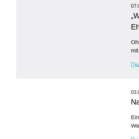
07.
„W
Eh
Ohn
mit
W
03.
Na
Ein
Wan