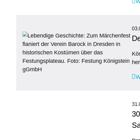
W
03.
De
Kön
he
W
31.
30
Sa