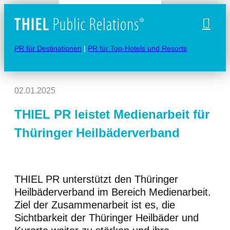
Naviga
PR für Destinationen
|
PR für Top-Hotels und Resorts
02.01.2025
THIEL PR leistet Medienarbeit für
Thüringer Heilbäderverband
THIEL PR unterstützt den Thüringer
Heilbäderverband im Bereich Medienarbeit.
Ziel der Zusammenarbeit ist es, die
Sichtbarkeit der Thüringer Heilbäder und