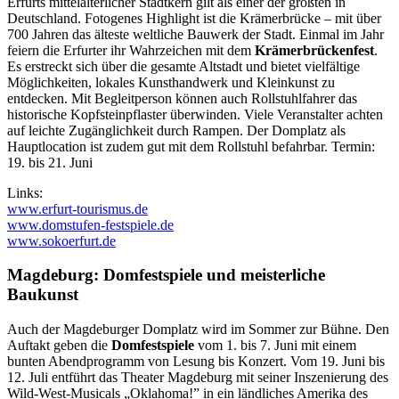
Erfurts mittelalterlicher Stadtkern gilt als einer der größten in
Deutschland. Fotogenes Highlight ist die Krämerbrücke – mit über
700 Jahren das älteste weltliche Bauwerk der Stadt. Einmal im Jahr
feiern die Erfurter ihr Wahrzeichen mit dem
Krämerbrückenfest
.
Es erstreckt sich über die gesamte Altstadt und bietet vielfältige
Möglichkeiten, lokales Kunsthandwerk und Kleinkunst zu
entdecken. Mit Begleitperson können auch Rollstuhlfahrer das
historische Kopfsteinpflaster überwinden. Viele Veranstalter achten
auf leichte Zugänglichkeit durch Rampen. Der Domplatz als
Hauptlocation ist zudem gut mit dem Rollstuhl befahrbar. Termin:
19. bis 21. Juni
Links:
www.erfurt-tourismus.de
www.domstufen-festspiele.de
www.sokoerfurt.de
Magdeburg: Domfestspiele und meisterliche
Baukunst
Auch der Magdeburger Domplatz wird im Sommer zur Bühne. Den
Auftakt geben die
Domfestspiele
vom 1. bis 7. Juni mit einem
bunten Abendprogramm von Lesung bis Konzert. Vom 19. Juni bis
12. Juli entführt das Theater Magdeburg mit seiner Inszenierung des
Wild-West-Musicals „Oklahoma!” in ein ländliches Amerika des