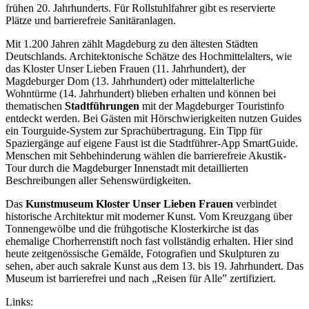
frühen 20. Jahrhunderts. Für Rollstuhlfahrer gibt es reservierte
Plätze und barrierefreie Sanitäranlagen.
Mit 1.200 Jahren zählt Magdeburg zu den ältesten Städten
Deutschlands. Architektonische Schätze des Hochmittelalters, wie
das Kloster Unser Lieben Frauen (11. Jahrhundert), der
Magdeburger Dom (13. Jahrhundert) oder mittelalterliche
Wohntürme (14. Jahrhundert) blieben erhalten und können bei
thematischen
Stadtführungen
mit der Magdeburger Touristinfo
entdeckt werden. Bei Gästen mit Hörschwierigkeiten nutzen Guides
ein Tourguide-System zur Sprachübertragung. Ein Tipp für
Spaziergänge auf eigene Faust ist die Stadtführer-App SmartGuide.
Menschen mit Sehbehinderung wählen die barrierefreie Akustik-
Tour durch die Magdeburger Innenstadt mit detaillierten
Beschreibungen aller Sehenswürdigkeiten.
Das
Kunstmuseum Kloster Unser Lieben Frauen
verbindet
historische Architektur mit moderner Kunst. Vom Kreuzgang über
Tonnengewölbe und die frühgotische Klosterkirche ist das
ehemalige Chorherrenstift noch fast vollständig erhalten. Hier sind
heute zeitgenössische Gemälde, Fotografien und Skulpturen zu
sehen, aber auch sakrale Kunst aus dem 13. bis 19. Jahrhundert. Das
Museum ist barrierefrei und nach „Reisen für Alle” zertifiziert.
Links: