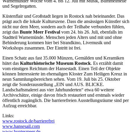
Warnemünder Woche vom 4. bis 12. Juli mit Musik, Bummelmeile
und Segelregatten.
Küstenflair und Großstadt liegen in Rostock nah beieinander. Das
prägt auch die lokale Kulturszene. Dass die ansässigen Künstler sich
nicht nur dem Meer, sondern auch der Teilhabe verbunden fühlen,
zeigt das
Bunte Meer Festival
vom 24. bis 26. Juli, ebenfalls im
Stadtteil Warnemünde. Menschen jeden Alters und mit und ohne
Behinderung kommen hier bei Strandkino, Livemusik und
Workshops zusammen. Der Eintritt ist frei.
Einen Schatz aus fast 35.000 Münzen, Gemälden und Keramiken
hütet das
Kulturhistorische Museum Rostock
. Es erzählt damit
vom einstigen Reichtum der Hansestadt. Einen Teil der Objekte
können Interessierte im ehemaligen Kloster Zum Heiligen Kreuz in
neun Sammlungsbereichen sehen. Vom 19. Juli bis 25. Oktober
zeigt die Sonderausstellung „EIN und AUS. BLICKE.
Landschaftsmalerei aus vier Jahrhunderten“ etwa 60 weitere
Archivschätze, einige davon frisch restauriert und erstmals wieder
öffentlich zugänglich. Die barrierefreien Ausstellungsräume sind per
Aufzug erreichbar.
Links:
www.rostock.de/barrierefrei
www.hansesail.com
www.buntesmeer.de