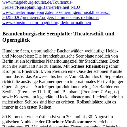
www.magdeburg-tourist.de/Tourismus-
Freizeit/Reiseplanung/Barrierefreiheit-NEU-
www.theater-magdeburg.de/inszenierungen/musiktheater/sz-
20252026/premieren/rodgers-hammersteins-oklahoma
www.kunstmuseum-magdeburg.de/informationen
Brandenburgische Seenplatte: Theaterschiff und
Opernglück
Hunderte Seen, ursprüngliche Buchenwälder, weitläufige Heide-
und Moorgebiete: Die brandenburgische Seenplatte nördlich von
Berlin ist ein idyllisches Naherholungsziel für Stadtflüchter. Doch
auch die Kultur ist hier zu Hause. Mit
Schloss Rheinsberg
schuf
Kronprinz Friedrich II. von Preußen eine Oase der schönen Künste
– und das ist das Anwesen bis heute. Vom 30. Juni bis 6. September
richtet die ansässige Kammeroper ein internationales Festival junger
Opernsänger aus. Auch Opernproduktionen wie „Der Barbier von
Sevilla“ (Premiere: 11. Juli) und „Blaubart“ (Premiere: 7. August)
sowie Konzerte im legendären Heckentheater und Liederabende im
malerischen Schloss sind hier zu erleben. Rollstuhlplätze gibt es
immer in den ersten Reihen.
80 Kilometer weiter östlich ist vom 20. Juni bis 30. August im
gotischen Ambiente der
Choriner Musiksommer
zu erleben.
Bereits zum 63. Mal wird die einstige Zisterzienserabtei Chorin bei