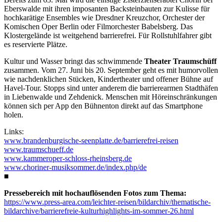
Eberswalde mit ihren imposanten Backsteinbauten zur Kulisse für
hochkarätige Ensembles wie Dresdner Kreuzchor, Orchester der
Komischen Oper Berlin oder Filmorchester Babelsberg. Das
Klostergelände ist weitgehend barrierefrei. Für Rollstuhlfahrer gibt
es reservierte Plätze.
Kultur und Wasser bringt das schwimmende
Theater Traumschüff
zusammen. Vom 27. Juni bis 20. September geht es mit humorvollen
wie nachdenklichen Stücken, Kindertheater und offener Bühne auf
Havel-Tour. Stopps sind unter anderem die barrierearmen Stadthäfen
in Liebenwalde und Zehdenick. Menschen mit Höreinschränkungen
können sich per App den Bühnenton direkt auf das Smartphone
holen.
Links:
www.brandenburgische-seenplatte.de/barrierefrei-reisen
www.traumschueff.de
www.kammeroper-schloss-rheinsberg.de
www.choriner-musiksommer.de/index.php/de
■
Pressebereich mit hochauflösenden Fotos zum Thema:
https://www.press-area.com/leichter-reisen/bildarchiv/thematische-
bildarchive/barrierefreie-kulturhighlights-im-sommer-26.html