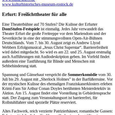
www.kulturhistorisches-museum-rostock.de
Erfurt: Freilichttheater für alle
Eine Theaterbühne auf 70 Stufen? Die Kulisse der Erfurter
DomStufen-Festspiele
ist einmalig. Jedes Jahr verwandelt das
Theater Erfurt die große Freitreppe vor dem Mariendom und der
Severikirche in eine der stimmungsvollsten Open-Air-Bühnen
Deutschlands. Vom 7. bis 30. August zeigt es Andrew Llyod
Webbers Erfolgsmusical „Jesus Christ Superstar“. Barrierefreiheit
wird dabei mitgedacht. So wird es am 22. und 25. August erstmalig
auch Aufführungen mit Audiodeskription geben. Im Vorfeld findet
außerdem eine Tastführung für Blinde und Menschen mit
Sehbehinderung statt.
Spannung und Gänsehaut verspricht die
Sommerkomödie
vom 30.
Juli bis 29. August mit „Sherlock Holmes” in der Barfüßerruine. Vor
der mystischen Kulisse des ehemaligen Franziskanerklosters erleben
Krimi-Fans Sir Arthur Conan Doyles berühmten Meisterdetektiv in
Aktion. Am 15. August findet eine Vorstellung in Gebärdensprache
statt. Der Zugang zum Veranstaltungsort ist barrierefrei, für
Rollstuhlfahrer sind spezielle Plätze reserviert.
Altes Fachwerk, reich verzierte Patrizierhäuser, romantische Gassen: