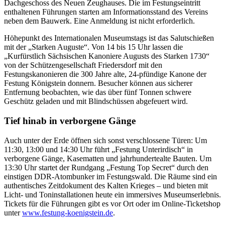
Dachgeschoss des Neuen Zeughauses. Die im Festungseintritt
enthaltenen Führungen starten am Informationsstand des Vereins
neben dem Bauwerk. Eine Anmeldung ist nicht erforderlich.
Höhepunkt des Internationalen Museumstags ist das Salutschießen
mit der „Starken Auguste“. Von 14 bis 15 Uhr lassen die
„Kurfürstlich Sächsischen Kanoniere Augusts des Starken 1730“
von der Schützengesellschaft Friedersdorf mit den
Festungskanonieren die 300 Jahre alte, 24-pfündige Kanone der
Festung Königstein donnern. Besucher können aus sicherer
Entfernung beobachten, wie das über fünf Tonnen schwere
Geschütz geladen und mit Blindschüssen abgefeuert wird.
Tief hinab in verborgene Gänge
Auch unter der Erde öffnen sich sonst verschlossene Türen: Um
11:30, 13:00 und 14:30 Uhr führt „Festung Unterirdisch“ in
verborgene Gänge, Kasematten und jahrhundertealte Bauten. Um
13:30 Uhr startet der Rundgang „Festung Top Secret“ durch den
einstigen DDR-Atombunker im Festungswald. Die Räume sind ein
authentisches Zeitdokument des Kalten Krieges – und bieten mit
Licht- und Toninstallationen heute ein immersives Museumserlebnis.
Tickets für die Führungen gibt es vor Ort oder im Online-Ticketshop
unter
www.festung-koenigstein.de
.