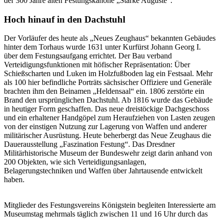
der 300 Jahre alten Festungskanone „Starke Auguste“.
Hoch hinauf in den Dachstuhl
Der Vorläufer des heute als „Neues Zeughaus“ bekannten Gebäudes
hinter dem Torhaus wurde 1631 unter Kurfürst Johann Georg I.
über dem Festungsaufgang errichtet. Der Bau verband
Verteidigungsfunktionen mit höfischer Repräsentation: Über
Schießscharten und Luken im Holzfußboden lag ein Festsaal. Mehr
als 100 hier befindliche Porträts sächsischer Offiziere und Generäle
brachten ihm den Beinamen „Heldensaal“ ein. 1806 zerstörte ein
Brand den ursprünglichen Dachstuhl. Ab 1816 wurde das Gebäude
in heutiger Form geschaffen. Das neue dreistöckige Dachgeschoss
und ein erhaltener Handgöpel zum Heraufziehen von Lasten zeugen
von der einstigen Nutzung zur Lagerung von Waffen und anderer
militärischer Ausrüstung. Heute beherbergt das Neue Zeughaus die
Dauerausstellung „Faszination Festung“. Das Dresdner
Militärhistorische Museum der Bundeswehr zeigt darin anhand von
200 Objekten, wie sich Verteidigungsanlagen,
Belagerungstechniken und Waffen über Jahrtausende entwickelt
haben.
Mitglieder des Festungsvereins Königstein begleiten Interessierte am
Museumstag mehrmals täglich zwischen 11 und 16 Uhr durch das