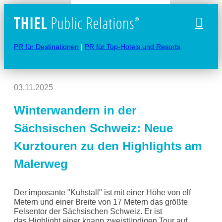
Naviga
PR für Destinationen
|
PR für Top-Hotels und Resorts
03.11.2025
Winterwandern in der
Sächsischen Schweiz: Neue
Kurztouren zu den Highlights am
Malerweg
Der imposante "Kuhstall" ist mit einer Höhe von elf
Metern und einer Breite von 17 Metern das größte
Felsentor der Sächsischen Schweiz. Er ist
das Highlight einer knapp zweistündigen Tour auf