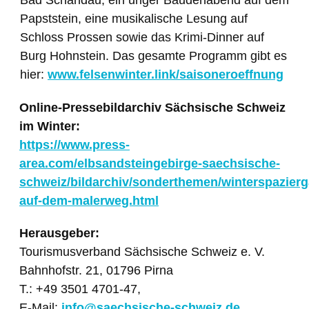
Bad Schandau, ein uriger Baudenabend auf dem
Papststein, eine musikalische Lesung auf
Schloss Prossen sowie das Krimi-Dinner auf
Burg Hohnstein. Das gesamte Programm gibt es
hier:
www.felsenwinter.link/saisoneroeffnung
Online-Pressebildarchiv Sächsische Schweiz
im Winter:
https://www.press-
area.com/elbsandsteingebirge-saechsische-
schweiz/bildarchiv/sonderthemen/winterspazier
auf-dem-malerweg.html
Herausgeber:
Tourismusverband Sächsische Schweiz e. V.
Bahnhofstr. 21, 01796 Pirna
T.: +49 3501 4701-47,
E-Mail:
info@saechsische-schweiz.de