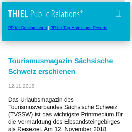
Naviga
PR für Destinationen
|
PR für Top-Hotels und Resorts
Tourismusmagazin Sächsische
Schweiz erschienen
12.11.2018
Das Urlaubsmagazin des
Tourismusverbandes Sächsische Schweiz
(TVSSW) ist das wichtigste Printmedium für
die Vermarktung des Elbsandsteingebirges
als Reiseziel. Am 12. November 2018