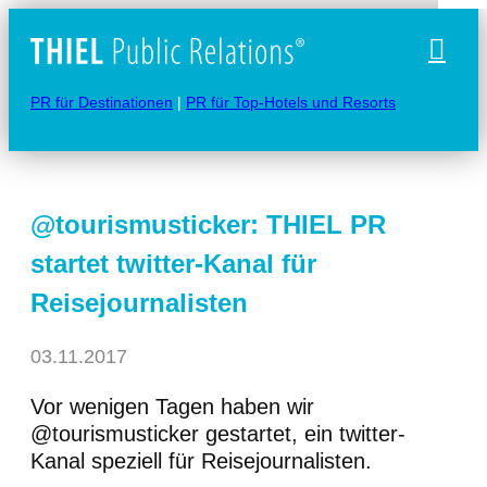
Naviga
PR für Destinationen
|
PR für Top-Hotels und Resorts
@tourismusticker: THIEL PR
startet twitter-Kanal für
Reisejournalisten
03.11.2017
Vor wenigen Tagen haben wir
@tourismusticker gestartet, ein twitter-
Kanal speziell für Reisejournalisten.