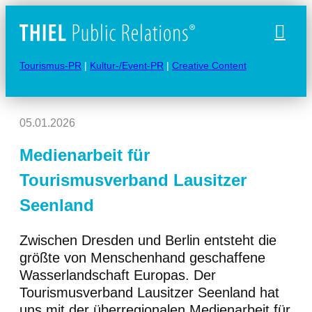
Naviga
Tourismus-PR
|
Kultur-/Event-PR
|
Creative Content
05.01.2026
Medienarbeit für
Tourismusverband Lausitzer
Seenland
Zwischen Dresden und Berlin entsteht die
größte von Menschenhand geschaffene
Wasserlandschaft Europas. Der
Tourismusverband Lausitzer Seenland hat
uns mit der überregionalen Medienarbeit für