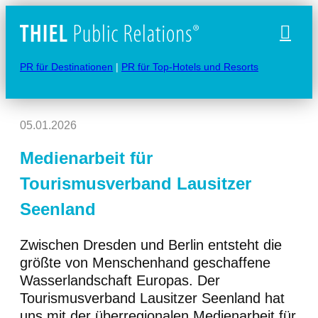
Naviga
PR für Destinationen
|
PR für Top-Hotels und Resorts
05.01.2026
Medienarbeit für
Tourismusverband Lausitzer
Seenland
Zwischen Dresden und Berlin entsteht die
größte von Menschenhand geschaffene
Wasserlandschaft Europas. Der
Tourismusverband Lausitzer Seenland hat
uns mit der überregionalen Medienarbeit für